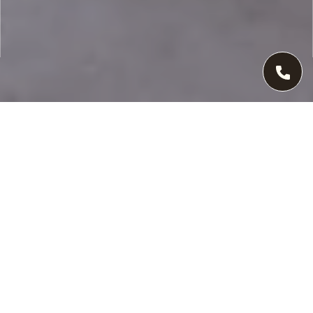
Building site interior . The renovation of a bathroom.
Ein Ansprechpartner.
Alle Lösungen.
Beim Neubau zählt vor allem eines:
ein Partner, der mitdenkt. Wir
übernehmen die komplette
Sanitärinstallation – von der
Leitungsführung bis zur